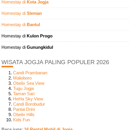
Homestay di
Kota Jogja
Homestay di
Sleman
Homestay di
Bantul
Homestay di
Kulon Progo
Homestay di
Gunungkidul
WISATA JOGJA PALING POPULER 2026
Candi Prambanan
Malioboro
Obelix Sea View
Tugu Jogja
Taman Sari
HeHa Sky View
Candi Borobudur
Pantai Drini
Obelix Hills
Kids Fun
Baca juga:
16 Rental Mobil di Jogja