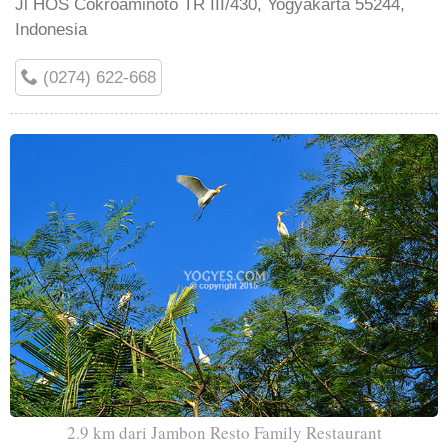
Jl HOS Cokroaminoto TR III/430, Yogyakarta 55244,
Indonesia
(0274) 622-668
2.9 km dari Jambon Resto Family Restaurant