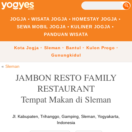
JOGJA
WISATA JOGJA
HOMESTAY JOGJA
SEWA MOBIL JOGJA
KULINER JOGJA
PANDUAN WISATA
Kota Jogja
Sleman
Bantul
Kulon Progo
Gunungkidul
Sleman
JAMBON RESTO FAMILY
RESTAURANT
Tempat Makan di Sleman
Jl. Kabupaten, Trihanggo, Gamping, Sleman, Yogyakarta,
Indonesia