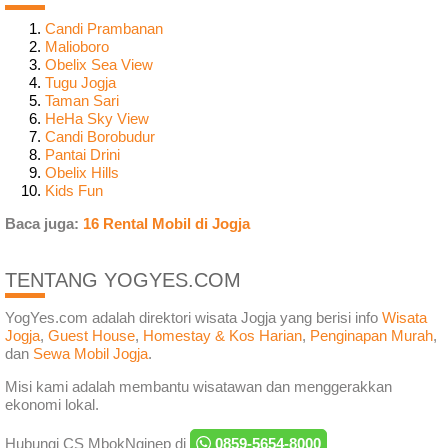
Candi Prambanan
Malioboro
Obelix Sea View
Tugu Jogja
Taman Sari
HeHa Sky View
Candi Borobudur
Pantai Drini
Obelix Hills
Kids Fun
Baca juga:
16 Rental Mobil di Jogja
TENTANG YOGYES.COM
YogYes.com adalah direktori wisata Jogja yang berisi info
Wisata
Jogja
,
Guest House
,
Homestay & Kos Harian
,
Penginapan Murah
,
dan
Sewa Mobil Jogja
.
Misi kami adalah membantu wisatawan dan menggerakkan
ekonomi lokal.
Hubungi CS MbokNginep di
0859-5654-8000