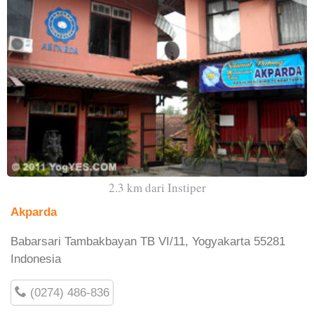
2.3 km dari Instiper
Akparda
Babarsari Tambakbayan TB VI/11, Yogyakarta 55281
Indonesia
(0274) 486-836