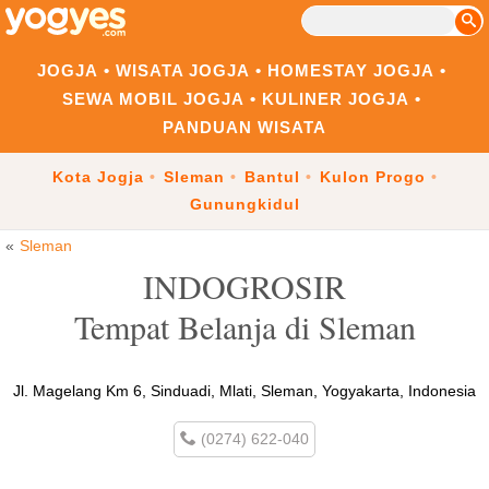
JOGJA
WISATA JOGJA
HOMESTAY JOGJA
SEWA MOBIL JOGJA
KULINER JOGJA
PANDUAN WISATA
Kota Jogja
Sleman
Bantul
Kulon Progo
Gunungkidul
Sleman
INDOGROSIR
Tempat Belanja di Sleman
Jl. Magelang Km 6, Sinduadi, Mlati, Sleman, Yogyakarta, Indonesia
(0274) 622-040