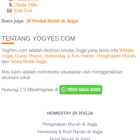
Obelix Hills
Kids Fun
Baca juga:
16 Rental Mobil di Jogja
TENTANG YOGYES.COM
YogYes.com adalah direktori wisata Jogja yang berisi info
Wisata
Jogja
,
Guest House
,
Homestay & Kos Harian
,
Penginapan Murah
,
dan
Sewa Mobil Jogja
.
Misi kami adalah membantu wisatawan dan menggerakkan
ekonomi lokal.
Hubungi CS MbokNginep di
0859-5654-8000
HOMESTAY DI JOGJA
Penginapan Murah di Jogja
Homestay & Kost Harian di Jogja
Hotel Murah di Jogja