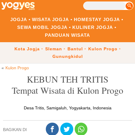
JOGJA
WISATA JOGJA
HOMESTAY JOGJA
SEWA MOBIL JOGJA
KULINER JOGJA
PANDUAN WISATA
Kota Jogja
Sleman
Bantul
Kulon Progo
Gunungkidul
Kulon Progo
KEBUN TEH TRITIS
Tempat Wisata di Kulon Progo
Desa Tritis, Samigaluh, Yogyakarta, Indonesia
BAGIKAN DI