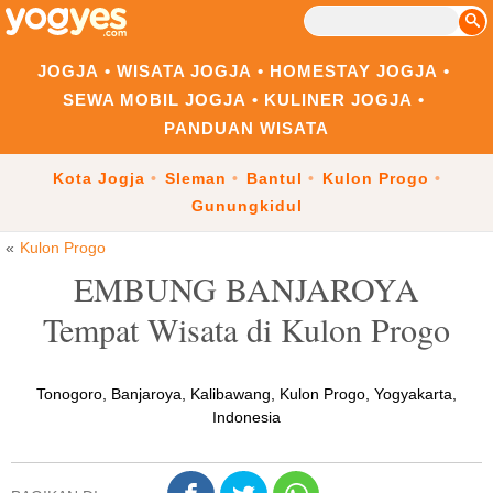
JOGJA
WISATA JOGJA
HOMESTAY JOGJA
SEWA MOBIL JOGJA
KULINER JOGJA
PANDUAN WISATA
Kota Jogja
Sleman
Bantul
Kulon Progo
Gunungkidul
Kulon Progo
EMBUNG BANJAROYA
Tempat Wisata di Kulon Progo
Tonogoro, Banjaroya, Kalibawang, Kulon Progo, Yogyakarta,
Indonesia