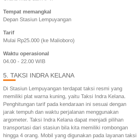
Tempat memangkal
Depan Stasiun Lempuyangan
Tarif
Mulai Rp25.000 (ke Malioboro)
Waktu operasional
04.00 - 22.00 WIB
5. TAKSI INDRA KELANA
Di Stasiun Lempuyangan terdapat taksi resmi yang
memiliki plat warna kuning, yaitu Taksi Indra Kelana.
Penghitungan tarif pada kendaraan ini sesuai dengan
jarak tempuh dan waktu perjalanan menggunakan
argometer. Taksi Indra Kelana dapat menjadi pilihan
transportasi dari stasiun bila kita memiliki rombongan
hingga 4 orang. Mobil yang digunakan pada layanan taksi