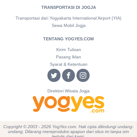
TRANSPORTASI DI JOGJA
Transportasi dari Yogyakarta International Airport (YIA)
Sewa Mobil Jogja
TENTANG YOGYES.COM
Kirim Tulisan
Pasang Iklan
Syarat & Ketentuan
Direktori Wisata Jogja
Copyright © 2003 - 2026 YogYes.com. Hak cipta dilindungi undang-
undang. Dilarang mereproduksi apapun dari situs ini tanpa izin
tertulis dari kami.