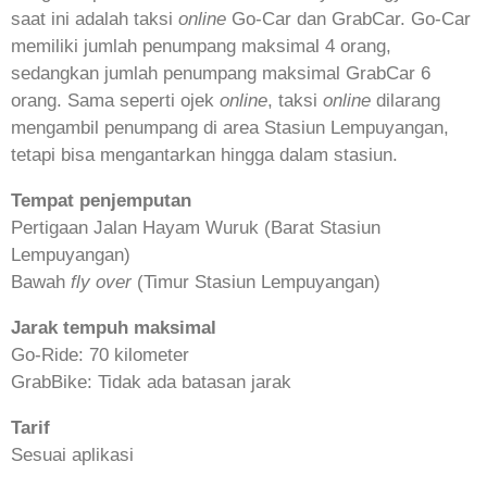
saat ini adalah taksi
online
Go-Car dan GrabCar. Go-Car
memiliki jumlah penumpang maksimal 4 orang,
sedangkan jumlah penumpang maksimal GrabCar 6
orang. Sama seperti ojek
online
, taksi
online
dilarang
mengambil penumpang di area Stasiun Lempuyangan,
tetapi bisa mengantarkan hingga dalam stasiun.
Tempat penjemputan
Pertigaan Jalan Hayam Wuruk (Barat Stasiun
Lempuyangan)
Bawah
fly over
(Timur Stasiun Lempuyangan)
Jarak tempuh maksimal
Go-Ride: 70 kilometer
GrabBike: Tidak ada batasan jarak
Tarif
Sesuai aplikasi