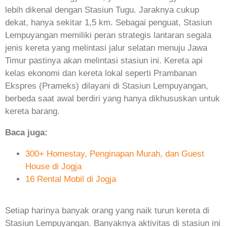
lebih dikenal dengan Stasiun Tugu. Jaraknya cukup
dekat, hanya sekitar 1,5 km. Sebagai penguat, Stasiun
Lempuyangan memiliki peran strategis lantaran segala
jenis kereta yang melintasi jalur selatan menuju Jawa
Timur pastinya akan melintasi stasiun ini. Kereta api
kelas ekonomi dan kereta lokal seperti Prambanan
Ekspres (Prameks) dilayani di Stasiun Lempuyangan,
berbeda saat awal berdiri yang hanya dikhususkan untuk
kereta barang.
Baca juga:
300+ Homestay, Penginapan Murah, dan Guest
House di Jogja
16 Rental Mobil di Jogja
Setiap harinya banyak orang yang naik turun kereta di
Stasiun Lempuyangan. Banyaknya aktivitas di stasiun ini