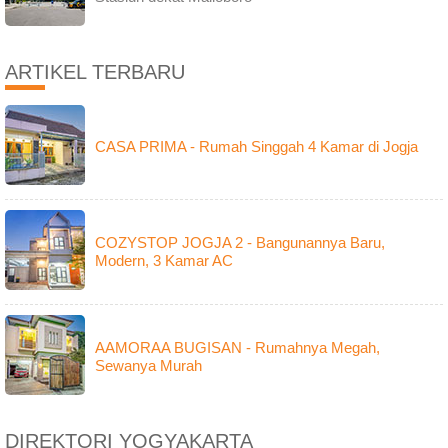
ARTIKEL TERBARU
CASA PRIMA - Rumah Singgah 4 Kamar di Jogja
COZYSTOP JOGJA 2 - Bangunannya Baru,
Modern, 3 Kamar AC
AAMORAA BUGISAN - Rumahnya Megah,
Sewanya Murah
DIREKTORI YOGYAKARTA