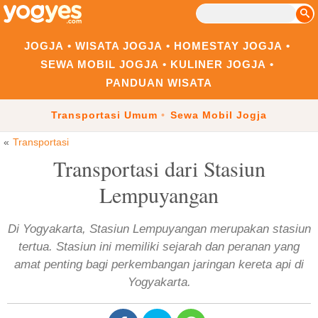
JOGJA
WISATA JOGJA
HOMESTAY JOGJA
SEWA MOBIL JOGJA
KULINER JOGJA
PANDUAN WISATA
Transportasi Umum
Sewa Mobil Jogja
Transportasi
Transportasi dari Stasiun
Lempuyangan
Di Yogyakarta, Stasiun Lempuyangan merupakan stasiun
tertua. Stasiun ini memiliki sejarah dan peranan yang
amat penting bagi perkembangan jaringan kereta api di
Yogyakarta.