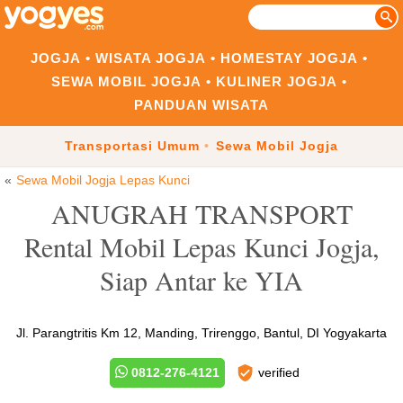
JOGJA
WISATA JOGJA
HOMESTAY JOGJA
SEWA MOBIL JOGJA
KULINER JOGJA
PANDUAN WISATA
Transportasi Umum
Sewa Mobil Jogja
Sewa Mobil Jogja Lepas Kunci
ANUGRAH TRANSPORT
Rental Mobil Lepas Kunci Jogja,
Siap Antar ke YIA
Jl. Parangtritis Km 12, Manding, Trirenggo, Bantul, DI Yogyakarta
0812-276-4121
verified