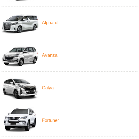
Alphard
Avanza
Calya
Fortuner