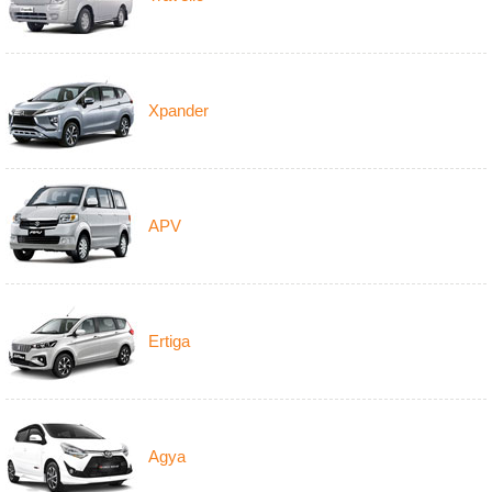
Xpander
APV
Ertiga
Agya