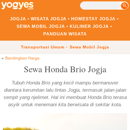
JOGJA
WISATA JOGJA
HOMESTAY JOGJA
SEWA MOBIL JOGJA
KULINER JOGJA
PANDUAN WISATA
Transportasi Umum
Sewa Mobil Jogja
Bandingkan Harga
Sewa Honda Brio Jogja
Tubuh Honda Brio yang kecil mampu bermanuver
diantara kerumitan lalu lintas Jogja, termasuk jalan-jalan
sempit yang njelimet. Hal ini membuat Honda Brio terasa
asyik untuk menemani kita berwisata di sekitar kota.