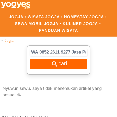
JOGJA
WISATA JOGJA
HOMESTAY JOGJA
SEWA MOBIL JOGJA
KULINER JOGJA
PANDUAN WISATA
Jogja
Nyuwun sewu, saya tidak menemukan artikel yang
sesuai 🙏