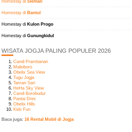
Homestay di
Sleman
Homestay di
Bantul
Homestay di
Kulon Progo
Homestay di
Gunungkidul
WISATA JOGJA PALING POPULER 2026
Candi Prambanan
Malioboro
Obelix Sea View
Tugu Jogja
Taman Sari
HeHa Sky View
Candi Borobudur
Pantai Drini
Obelix Hills
Kids Fun
Baca juga:
16 Rental Mobil di Jogja