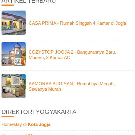
ARTIKEL TERBARU
CASA PRIMA - Rumah Singgah 4 Kamar di Jogja
COZYSTOP JOGJA 2 - Bangunannya Baru,
Modern, 3 Kamar AC
AAMORAA BUGISAN - Rumahnya Megah,
Sewanya Murah
DIREKTORI YOGYAKARTA
Homestay di
Kota Jogja