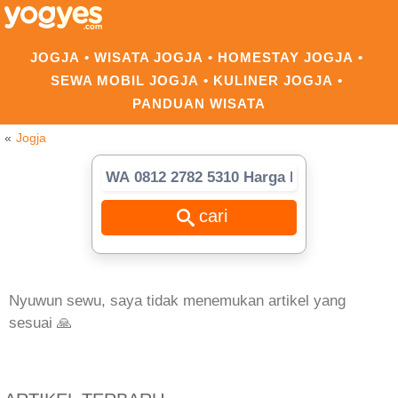
JOGJA
WISATA JOGJA
HOMESTAY JOGJA
SEWA MOBIL JOGJA
KULINER JOGJA
PANDUAN WISATA
Jogja
Nyuwun sewu, saya tidak menemukan artikel yang
sesuai 🙏